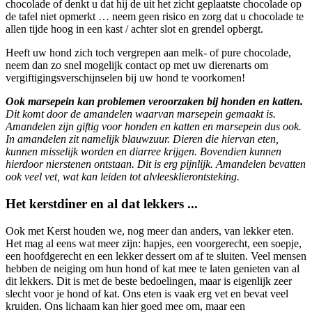
chocolade of denkt u dat hij de uit het zicht geplaatste chocolade op
de tafel niet opmerkt … neem geen risico en zorg dat u chocolade te
allen tijde hoog in een kast / achter slot en grendel opbergt.
Heeft uw hond zich toch vergrepen aan melk- of pure chocolade,
neem dan zo snel mogelijk contact op met uw dierenarts om
vergiftigingsverschijnselen bij uw hond te voorkomen!
Ook marsepein kan problemen veroorzaken bij honden en katten.
Dit komt door de amandelen waarvan marsepein gemaakt is.
Amandelen zijn giftig voor honden en katten en marsepein dus ook.
In amandelen zit namelijk blauwzuur. Dieren die hiervan eten,
kunnen misselijk worden en diarree krijgen. Bovendien kunnen
hierdoor nierstenen ontstaan. Dit is erg pijnlijk. Amandelen bevatten
ook veel vet, wat kan leiden tot alvleesklierontsteking.
Het kerstdiner en al dat lekkers ...
Ook met Kerst houden we, nog meer dan anders, van lekker eten.
Het mag al eens wat meer zijn: hapjes, een voorgerecht, een soepje,
een hoofdgerecht en een lekker dessert om af te sluiten. Veel mensen
hebben de neiging om hun hond of kat mee te laten genieten van al
dit lekkers. Dit is met de beste bedoelingen, maar is eigenlijk zeer
slecht voor je hond of kat. Ons eten is vaak erg vet en bevat veel
kruiden. Ons lichaam kan hier goed mee om, maar een