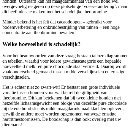
honden. Uiteraard kan het maagdarmkanaal van een hond wel
overgevoelig reageren op deze plotselinge ‘voerverandering’, maar
dit heeft niets te maken met het schadelijke theobromine.
Minder bekend is het feit dat cacaodoppen – gebruikt voor
bodemverbetering en onkruidbestrijding van tuinen – een hoge
concentratie aan theobromine bevatten!
Welke hoeveelheid is schadelijk?
Voor het beantwoorden van deze vraag bestaan talloze diagrammen
en tabellen, waarbij voor iedere gewichtscategorie een bepaalde
hoeveelheid melk- en pure chocolade staat vermeld. Daarbij wordt
vaak onderscheid gemaakt tussen milde verschijnselen en ernstige
verschijnselen.
Het is echter niet zo zwart-wit! Er bestaat een grote individuele
variatie tussen honden voor wat betreft de giftigheid van
theobromine. Dit kan betekenen dat bij twee kleine honden met
hetzelfde lichaamsgewicht een blokje van dezelfde pure chocolade
bij de ene hond slechts milde maagdarmkanaal klachten oplevert,
terwijl de andere moet worden opgenomen vanwege ernstige
hartritmestoornissen. De boodschap is dan ook: overleg met uw
dierenarts!