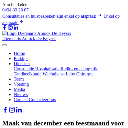
Aan het laden...
0494 39 28 07
Consultaties en huisbezoeken zijn enkel op afspraak
Enkel op
afspraak
Dierenarts
Annick De Keyser
Home
Praktijk
Diensten
Consultatie
Hospitalisatie
Radio- en echografie
Tandheelkunde
Wachtdienst
Labo
Chirurgie
Team
Voeding
Media
Nieuws
Contact
Contacteer ons
Maak van december een feestmaand voor