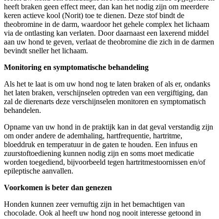
heeft braken geen effect meer, dan kan het nodig zijn om meerdere
keren actieve kool (Norit) toe te dienen. Deze stof bindt de
theobromine in de darm, waardoor het gehele complex het lichaam
via de ontlasting kan verlaten. Door daarnaast een laxerend middel
aan uw hond te geven, verlaat de theobromine die zich in de darmen
bevindt sneller het lichaam.
Monitoring en symptomatische behandeling
Als het te laat is om uw hond nog te laten braken of als er, ondanks
het laten braken, verschijnselen optreden van een vergiftiging, dan
zal de dierenarts deze verschijnselen monitoren en symptomatisch
behandelen.
Opname van uw hond in de praktijk kan in dat geval verstandig zijn
om onder andere de ademhaling, hartfrequentie, hartritme,
bloeddruk en temperatuur in de gaten te houden. Een infuus en
zuurstoftoediening kunnen nodig zijn en soms moet medicatie
worden toegediend, bijvoorbeeld tegen hartritmestoornissen en/of
epileptische aanvallen.
Voorkomen is beter dan genezen
Honden kunnen zeer vernuftig zijn in het bemachtigen van
chocolade. Ook al heeft uw hond nog nooit interesse getoond in