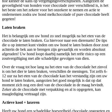
hoe kleiner de kans op vergiftigingsverschijnselen. Aangezien de
gevoeligheid van honden voor chocolade zeer verschillend is, is het
het beste om het zekere voor het onzekere te nemen en actie te
ondernemen zodra uw hond melkchocolade of pure chocolade heeft
gegeten!
Laten braken
Het is belangrijk om uw hond zo snel mogelijk na het eten van de
chocolade te laten braken. Ga hiervoor naar een dierenarts! De tips
die u op internet kunt vinden om uw hond te laten braken door zout
achterin de bek aan te brengen zijn gevaarlijk en worden absoluut
afgeraden! Uw hond loopt daarbij namelijk het reële risico op een
zoutvergiftiging met alle schadelijke gevolgen van dien.
Over de vraag tot hoe lang na het eten van de chocolade het zinvol
is om het dier te laten braken, verschillen de meningen. Tot zelfs 6-
12 uur na het eten van de chocolade kan het verstandig zijn om uw
hond te laten braken, aangezien het goed mogelijk is dat op dat
moment zich nog een deel van de chocolade in de maag bevindt.
Zeker als de chocolade met verpakking en al is opgegeten, kan
maaglediging vertraagd zijn.
Actieve kool + laxeren
Heeft uw hond een schadelijke hoeveelheid chocolade opgegeten en