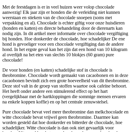
Met de feestdagen is er in veel huizen weer volop chocolade
aanwezig! Elk jaar zijn er honden die de verleiding niet kunnen
weerstaan en stiekem van de chocolade snoepen (soms met
verpakking en al). Chocolade is echter giftig voor onze huisdieren
(honden en katten) en directe behandeling door de dierenarts kan
nodig zijn. In dit artikel meer informatie over chocolade vergiftiging
bij honden. Hoe donkerder de chocolade, hoe schadelijker De ene
hond is gevoeliger voor een chocolade vergiftiging dan de andere
hond. In het ergste geval kan het zijn dat een hond van 10 kilogram
al overlijdt na het eten van slechts 10 blokjes (60 gram) pure
chocolade!
De voor honden (en katten) schadelijke stof in chocolade is
theobromine. Chocolade wordt gemaakt van cacaobonen en in deze
cacaobonen bevindt zich een grote hoeveelheid van dit theobromine.
Deze stof valt in de groep van stoffen waartoe ook cafeïne behoort.
Het heeft onder andere een stimulerend effect op het hart
(vergelijkbaar met de hartkloppingen die sommige mensen ervaren
na enkele koppen koffie) en op het centrale zenuwstelsel.
Pure chocolade bevat veel meer theobromine dan melkchocolade en
witte chocolade bevat vrijwel geen theobromine. Daarmee kan
worden gesteld dat hoe donkerder en bitterder de chocolade, hoe
schadelijker. Witte chocolade is dan ook niet gevaarlijk voor