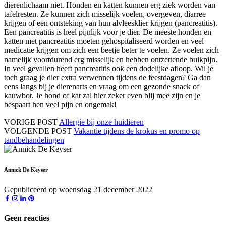
dierenlichaam niet. Honden en katten kunnen erg ziek worden van
tafelresten. Ze kunnen zich misselijk voelen, overgeven, diarree
krijgen of een ontsteking van hun alvleesklier krijgen (pancreatitis).
Een pancreatitis is heel pijnlijk voor je dier. De meeste honden en
katten met pancreatitis moeten gehospitaliseerd worden en veel
medicatie krijgen om zich een beetje beter te voelen. Ze voelen zich
namelijk voortdurend erg misselijk en hebben ontzettende buikpijn.
In veel gevallen heeft pancreatitis ook een dodelijke afloop. Wil je
toch graag je dier extra verwennen tijdens de feestdagen? Ga dan
eens langs bij je dierenarts en vraag om een gezonde snack of
kauwbot. Je hond of kat zal hier zeker even blij mee zijn en je
bespaart hen veel pijn en ongemak!
VORIGE POST
Allergie bij onze huidieren
VOLGENDE POST
Vakantie tijdens de krokus en promo op
tandbehandelingen
Annick De Keyser
Gepubliceerd op woensdag 21 december 2022
Geen reacties